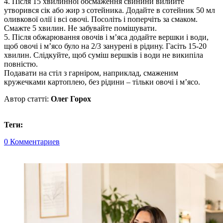
4. Після 15 хвилинної обсмаження свинини вилийте
утворився сік або жир з сотейника. Додайте в сотейник 50 мл
оливкової олії і всі овочі. Посоліть і поперчіть за смаком.
Смажте 5 хвилин. Не забувайте помішувати.
5. Після обжарювання овочів і м’яса додайте вершки і води,
щоб овочі і м’ясо було на 2/3 занурені в рідину. Гасіть 15-20
хвилин. Слідкуйте, щоб суміш вершків і води не википіла
повністю.
Подавати на стіл з гарніром, наприклад, смаженим
кружечками картоплею, без рідини – тільки овочі і м’ясо.
Автор статті:
Олег Горох
Теги:
0 Комментариев