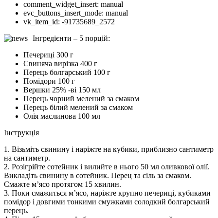
comment_widget_insert:
manual
evc_buttons_insert_mode:
manual
vk_item_id:
-91735689_2572
Інгредієнти – 5 порцій:
Печериці 300 г
Свиняча вирізка 400 г
Перець болгарський 100 г
Помідори 100 г
Вершки 25% -ві 150 мл
Перець чорний мелений за смаком
Перець білий мелений за смаком
Олія маслинова 100 мл
Інструкція
1. Візьміть свинину і наріжте на кубики, приблизно сантиметр
на сантиметр.
2. Розігрійте сотейник і вилийте в нього 50 мл оливкової олії.
Викладіть свинину в сотейник. Перец та сіль за смаком.
Смажте м’ясо протягом 15 хвилин.
3. Поки смажиться м’ясо, наріжте крупно печериці, кубиками
помідор і довгими тонкими смужками солодкий болгарський
перець.