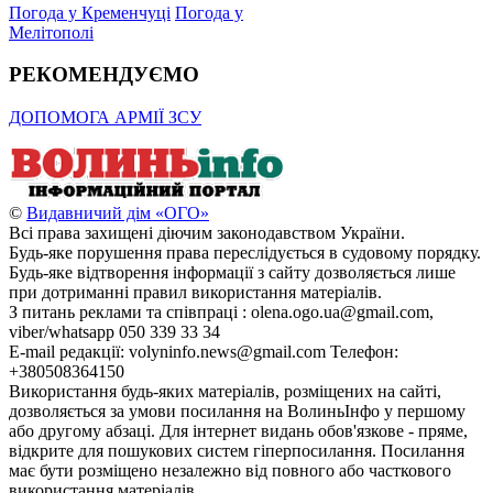
Погода у Кременчуці
Погода у
Мелітополі
РЕКОМЕНДУЄМО
ДОПОМОГА АРМІЇ ЗСУ
©
Видавничий дім «ОГО»
Всі права захищені діючим законодавством України.
Будь-яке порушення права переслідується в судовому порядку.
Будь-яке відтворення інформації з сайту дозволяється лише
при дотриманні правил використання матеріалів.
З питань реклами та співпраці : olena.ogo.ua@gmail.com,
viber/whatsapp 050 339 33 34
E-mail редакції: volyninfo.news@gmail.com Телефон:
+380508364150
Використання будь-яких матеріалів, розміщених на сайті,
дозволяється за умови посилання на ВолиньІнфо у першому
або другому абзаці. Для інтернет видань обов'язкове - пряме,
відкрите для пошукових систем гіперпосилання. Посилання
має бути розміщено незалежно від повного або часткового
використання матеріалів.