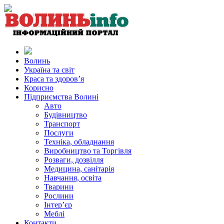
Волинь
Україна та світ
Краса та здоров’я
Корисно
Підприємства Волині
Авто
Будівництво
Транспорт
Послуги
Техніка, обладнання
Виробництво та Торгівля
Розваги, дозвілля
Медицина, санітарія
Навчання, освіта
Тварини
Рослини
Інтер’єр
Меблі
Контакти