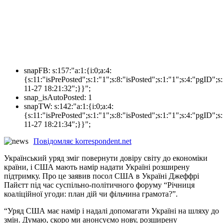
snapFB:
s:157:"a:1:{i:0;a:4:
{s:11:"isPrePosted";s:1:"1";s:8:"isPosted";s:1:"1";s:4:"pgI
11-27 18:21:32";}}";
snap_isAutoPosted:
1
snapTW:
s:142:"a:1:{i:0;a:4:
{s:11:"isPrePosted";s:1:"1";s:8:"isPosted";s:1:"1";s:4:"pgID
11-27 18:21:34";}}";
Повідомляє korrespondent.net
Український уряд зміг повернути довіру світу до економіки
країни, і США мають намір надати Україні розширену
підтримку. Про це заявив посол США в Україні Джеффрі
Пайєтт під час суспільно-політичного форуму “Річниця
коаліційної угоди: план дій чи фільчина грамота?”.
“Уряд США має намір і надалі допомагати Україні на шляху до
змін. Думаю, скоро ми анонсуємо нову, розширену