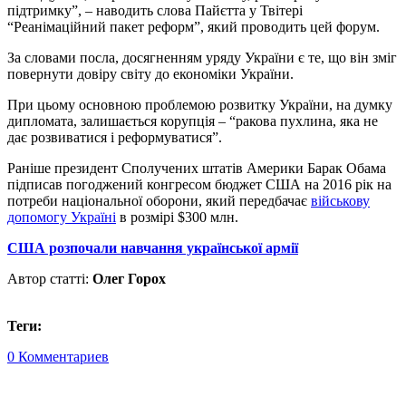
підтримку”, – наводить слова Пайєтта у Твітері
“Реанімаційний пакет реформ”, який проводить цей форум.
За словами посла, досягненням уряду України є те, що він зміг
повернути довіру світу до економіки України.
При цьому основною проблемою розвитку України, на думку
дипломата, залишається корупція – “ракова пухлина, яка не
дає розвиватися і реформуватися”.
Раніше президент Сполучених штатів Америки Барак Обама
підписав погоджений конгресом бюджет США на 2016 рік на
потреби національної оборони, який передбачає
військову
допомогу Україні
в розмірі $300 млн.
США розпочали навчання української армії
Автор статті:
Олег Горох
Теги:
0 Комментариев