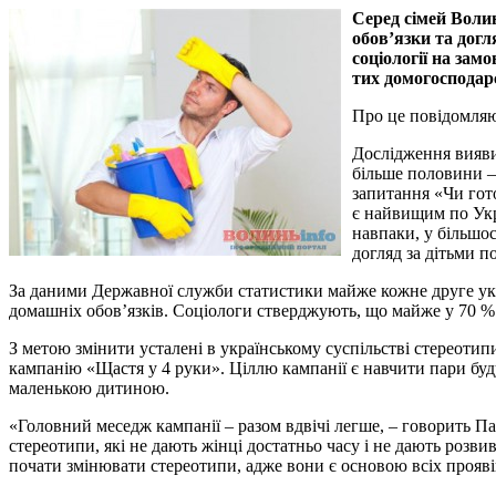
Серед сімей Волин
обов’язки та дог
соціології на за
тих домогосподарс
Про це повідомляю
Дослідження виявил
більше половини – 
запитання «Чи гото
є найвищим по Укра
навпаки, у більшос
догляд за дітьми по
За даними Державної служби статистики майже кожне друге укр
домашніх обов’язків. Соціологи стверджують, що майже у 70 %
З метою змінити усталені в українському суспільстві стереоти
кампанію «Щастя у 4 руки». Ціллю кампанії є навчити пари буду
маленькою дитиною.
«Головний меседж кампанії – разом вдвічі легше, – говорить П
стереотипи, які не дають жінці достатньо часу і не дають розв
почати змінювати стереотипи, адже вони є основою всіх проявів