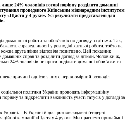
а, лише 24% чоловіків готові порівну розділити домашні
опитування проведеного Київським міжнародним інститутом
ту «Щастя у 4 руки». Усі результати представлені для
ів.
л домашньої роботи та обов’язків по догляду за дітьми. Так,
 бажають справедливості у розподілі хатньої роботи, тобто на
» кожна друга жінка відповіла позитивно. Цей показник
 домашніх справ та розділити догляд за дітьми. Чоловіки ж,
тільки 24% чоловіків не проти поділити домашні обов’язки та
лекс причин і однією з них є нерівномірний розподіл
м соціальної політики України проводять інформаційну
порівну та підкреслити важливість участі татусів у догляді за
Україні. – В Україні й досі розповсюджені ґендерні
ормаційної кампанії «Щастя у 4 руки». Ми прагнемо принаймні