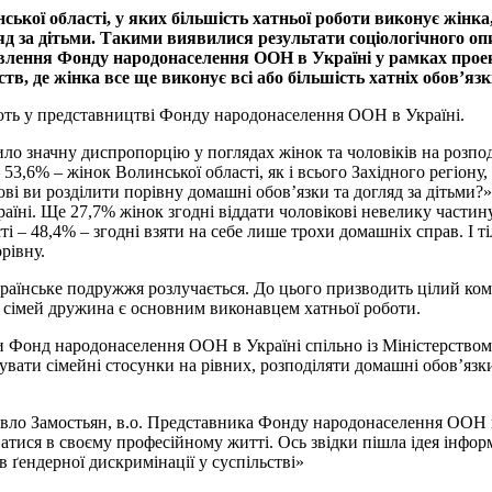
ської області, у яких більшість хатньої роботи виконує жінк
ляд за дітьми. Такими виявилися результати соціологічного 
мовлення Фонду народонаселення ООН в Україні у рамках проек
тв, де жінка все ще виконує всі або більшість хатніх обов’язк
ть у представництві Фонду народонаселення ООН в Україні.
о значну диспропорцію у поглядах жінок та чоловіків на розподі
53,6% – жінок Волинської області, як і всього Західного регіону,
ві ви розділити порівну домашні обов’язки та догляд за дітьми?
їні. Ще 27,7% жінок згодні віддати чоловікові невелику частину
ті – 48,4% – згодні взяти на себе лише трохи домашніх справ. І 
рівну.
аїнське подружжя розлучається. До цього призводить цілий комп
 сімей дружина є основним виконавцем хатньої роботи.
пи Фонд народонаселення ООН в Україні спільно із Міністерство
вати сімейні стосунки на рівних, розподіляти домашні обов’язки 
авло Замостьян, в.о. Представника Фонду народонаселення ООН в 
иватися в своєму професійному житті. Ось звідки пішла ідея інф
 ґендерної дискримінації у суспільстві»