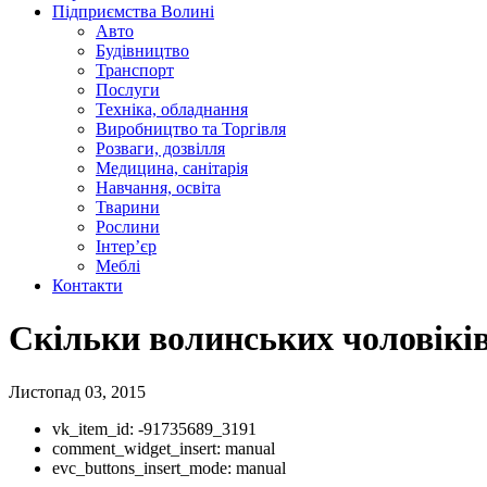
Підприємства Волині
Авто
Будівництво
Транспорт
Послуги
Техніка, обладнання
Виробництво та Торгівля
Розваги, дозвілля
Медицина, санітарія
Навчання, освіта
Тварини
Рослини
Інтер’єр
Меблі
Контакти
Скільки волинських чоловіків
Листопад 03, 2015
vk_item_id:
-91735689_3191
comment_widget_insert:
manual
evc_buttons_insert_mode:
manual