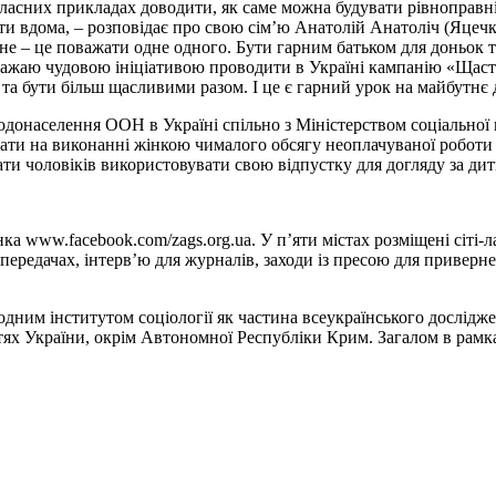
а власних прикладах доводити, як саме можна будувати рівноправні
и вдома, – розповідає про свою сім’ю Анатолій Анатоліч (Яцечк
е – це поважати одне одного. Бути гарним батьком для доньок та
 Вважаю чудовою ініціативою проводити в Україні кампанію «Щас
 та бути більш щасливими разом. І це є гарний урок на майбутнє
онаселення ООН в Україні спільно з Міністерством соціальної 
вати на виконанні жінкою чималого обсягу неоплачуваної роботи 
ати чоловіків використовувати свою відпустку для догляду за ди
нка www.facebook.com/zags.org.ua. У п’яти містах розміщені сіті
лепередачах, інтерв’ю для журналів, заходи із пресою для привер
ним інститутом соціології як частина всеукраїнського дослідже
тях України, окрім Автономної Республіки Крим. Загалом в рамк