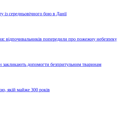
у із середньовічного бою в Данії
я: відпочивальників попередили про пожежну небезпеку
ян закликають допомогти безпритульним тваринам
ою, якій майже 300 років