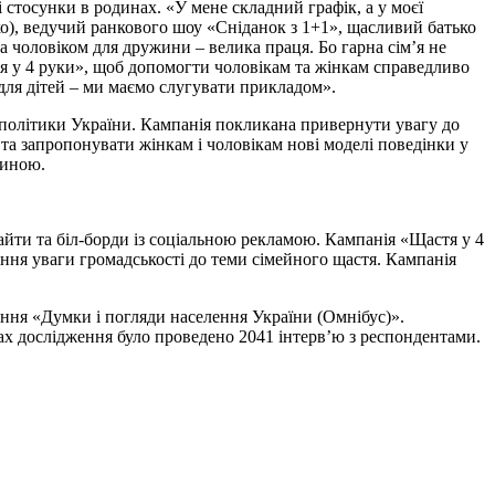
 стосунки в родинах. «У мене складний графік, а у моєї
о), ведучий ранкового шоу «Сніданок з 1+1», щасливий батько
 чоловіком для дружини – велика праця. Бо гарна сім’я не
тя у 4 руки», щоб допомогти чоловікам та жінкам справедливо
 для дітей – ми маємо слугувати прикладом».
політики України. Кампанія покликана привернути увагу до
та запропонувати жінкам і чоловікам нові моделі поведінки у
тиною.
-лайти та біл-борди із соціальною рекламою. Кампанія «Щастя у 4
нення уваги громадськості до теми сімейного щастя. Кампанія
ння «Думки і погляди населення України (Омнібус)».
ах дослідження було проведено 2041 інтерв’ю з респондентами.