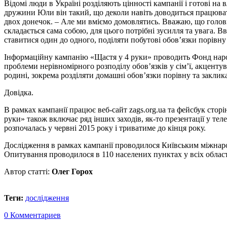
Відомі люди в Україні розділяють цінності кампанії і готові н
дружини Юли він такий, що деколи навіть доводиться працюват
двох донечок. – Але ми вміємо домовлятись. Вважаю, що головн
складається сама собою, для цього потрібні зусилля та увага.
ставитися один до одного, поділяти побутові обов’язки порівну
Інформаційну кампанію «Щастя у 4 руки» проводить Фонд народ
проблеми нерівномірного розподілу обов’язків у сім’ї, акценту
родині, зокрема розділяти домашні обов’язки порівну та заклик
Довідка.
В рамках кампанії працює веб-сайт zags.org.ua та фейсбук сторі
руки» також включає ряд інших заходів, як-то презентації у те
розпочалась у червні 2015 року і триватиме до кінця року.
Дослідження в рамках кампанії проводилося Київським міжнарод
Опитування проводилося в 110 населених пунктах у всіх облас
Автор статті:
Олег Горох
Теги:
дослідження
0 Комментариев