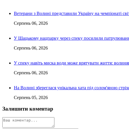
Ветерани з Волині представили Україну на чемпіонаті світ
Серпень 06, 2026
У Шацькому нацпарку через спеку посилили патрулюванн
Серпень 06, 2026
У спеку навіть миска води може врятувати життя: волин
Серпень 06, 2026
На Волині збереглася унікальна хата під солом'яною стріх
Серпень 05, 2026
Залишити коментар