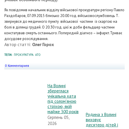
Як повідомив начальник відділу військової прокуратури регіону Павло
Раздобаров, 07.09.2015 близько 20.00 год. військовослужбовець Т.
звернувся до медичного пункту військової частини із скаргою на
болі в ділянці грудей. О 20.30 год. цієї ж доби фельдшер частини
констатував смерть останнього. Попередній діагноз – інфаркт.
Триває
досудове розслідування.
Автор статті:
Олег Горох
ТЕГИ:
ПРОКУРАТУРА
АТО
0 Комментариев
На Волині
збереглася
унікальна хата
під солом'яною
стріхою, якій
майже 300 років
Родина з Волині
Серпень 05,
виховує
2026
десятеро дітей і