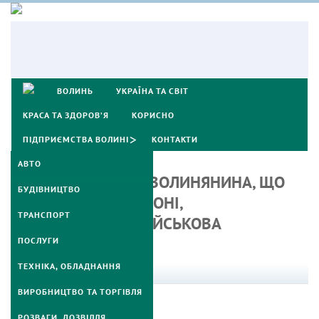
ВОЛИНЬ
УКРАЇНА ТА СВІТ
КРАСА ТА ЗДОРОВ’Я
КОРИСНО
ПІДПРИЄМСТВА ВОЛИНІ
КОНТАКТИ
АВТО
ПРИЧИНИ СМЕРТІ ВОЛИНЯНИНА, ЩО
БУДІВНИЦТВО
ЗАГИНУВ НА ПОЛІГОНІ,
ТРАНСПОРТ
З’ЯСОВУВАТИМЕ ВІЙСЬКОВА
ПРОКУРАТУРА
ПОСЛУГИ
ТЕХНІКА, ОБЛАДНАННЯ
Вересень 09, 2015
ВИРОБНИЦТВО ТА ТОРГІВЛЯ
РОЗВАГИ, ДОЗВІЛЛЯ