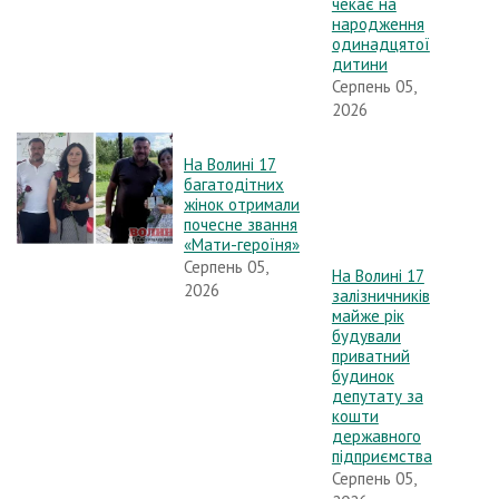
чекає на
народження
одинадцятої
дитини
Серпень 05,
2026
На Волині 17
багатодітних
жінок отримали
почесне звання
«Мати-героїня»
Серпень 05,
На Волині 17
2026
залізничників
майже рік
будували
приватний
будинок
депутату за
кошти
державного
підприємства
Серпень 05,