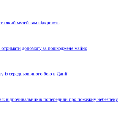
та який музей там відкриють
як отримати допомогу за пошкоджене майно
у із середньовічного бою в Данії
я: відпочивальників попередили про пожежну небезпеку