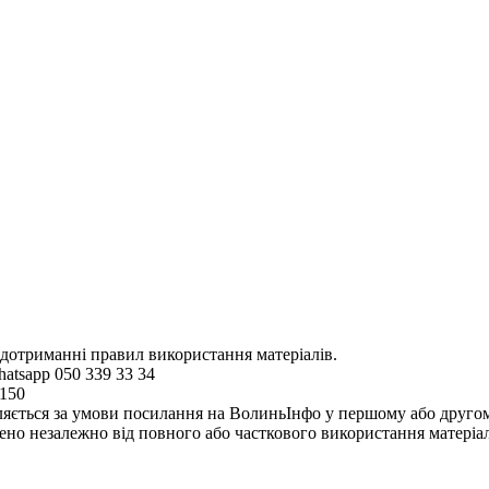
 дотриманні правил використання матеріалів.
hatsapp 050 339 33 34
4150
ляється за умови посилання на ВолиньІнфо у першому або другому 
но незалежно від повного або часткового використання матеріал