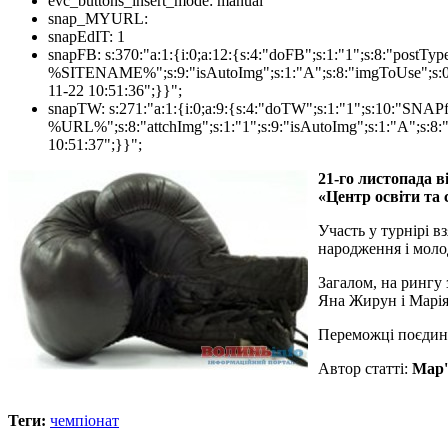
evc_buttons_insert_mode:
manual
snap_MYURL:
snapEdIT:
1
snapFB:
s:370:"a:1:{i:0;a:12:{s:4:"doFB";s:1:"1";s:8:"post
%SITENAME%";s:9:"isAutoImg";s:1:"A";s:8:"imgToUse";s:0:"";
11-22 10:51:36";}}";
snapTW:
s:271:"a:1:{i:0;a:9:{s:4:"doTW";s:1:"1";s:10:"SNA
%URL%";s:8:"attchImg";s:1:"1";s:9:"isAutoImg";s:1:"A";s:8:"
10:51:37";}}";
21-го листопада в
«Центр освіти та 
Участь у турнірі в
народження і моло
Загалом, на рингу 
Яна Жирун і Марія
Переможці поєдин
Автор статті:
Мар'
Теги:
чемпіонат