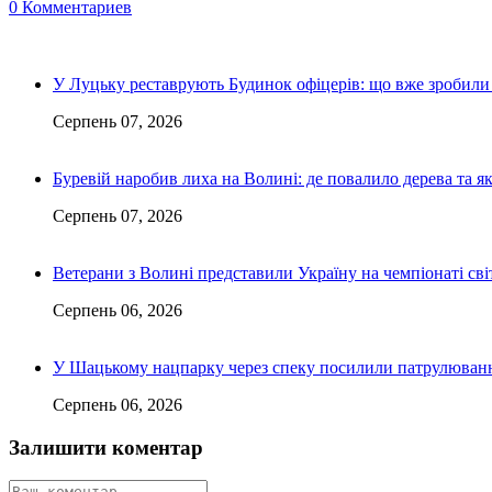
0 Комментариев
У Луцьку реставрують Будинок офіцерів: що вже зробили 
Серпень 07, 2026
Буревій наробив лиха на Волині: де повалило дерева та 
Серпень 07, 2026
Ветерани з Волині представили Україну на чемпіонаті світ
Серпень 06, 2026
У Шацькому нацпарку через спеку посилили патрулюванн
Серпень 06, 2026
Залишити коментар