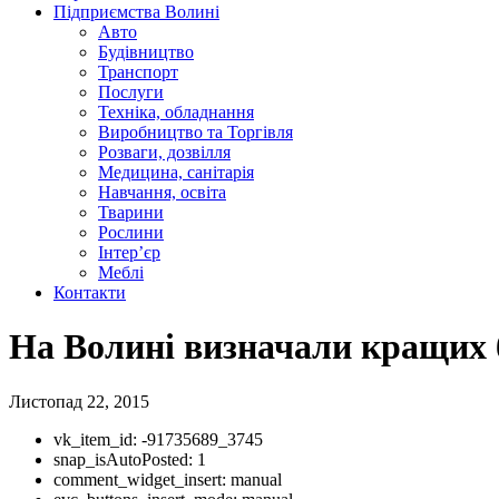
Підприємства Волині
Авто
Будівництво
Транспорт
Послуги
Техніка, обладнання
Виробництво та Торгівля
Розваги, дозвілля
Медицина, санітарія
Навчання, освіта
Тварини
Рослини
Інтер’єр
Меблі
Контакти
На Волині визначали кращих б
Листопад 22, 2015
vk_item_id:
-91735689_3745
snap_isAutoPosted:
1
comment_widget_insert:
manual