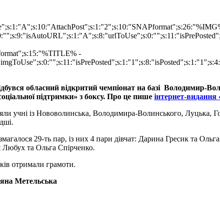
Type";s:1:"A";s:10:"AttachPost";s:1:"2";s:10:"SNAPformat";s:26:"%
s:9:"isAutoURL";s:1:"A";s:8:"urlToUse";s:0:"";s:11:"isPrePosted";
Pformat";s:15:"%TITLE% -
imgToUse";s:0:"";s:11:"isPrePosted";s:1:"1";s:8:"isPosted";s:1:"1";
ідбувся обласний відкритий чемпіонат на базі Володимир-Воли
соціальної підтримки» з боксу. Про це пише
інтернет-видання 
зяли учні із Нововолинська, Володимира-Волинського, Луцька, Гор
дші.
змагалося 29-ть пар, із них 4 пари дівчат: Дарина Гресик та Оль
 Любух та Ольга Спірченко.
ків отримали грамоти.
яна Метельська