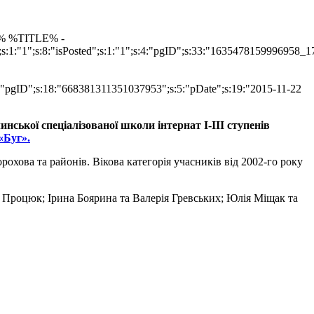
IMG% %TITLE% -
s:1:"1";s:8:"isPosted";s:1:"1";s:4:"pgID";s:33:"1635478159996958_
s:4:"pgID";s:18:"668381311351037953";s:5:"pDate";s:19:"2015-11-22
нської спеціалізованої школи інтернат І-ІІІ ступенів
«Буг».
охова та районів. Вікова категорія учасників від 2002-го року
га Процюк; Ірина Боярина та Валерія Гревських; Юлія Міщак та