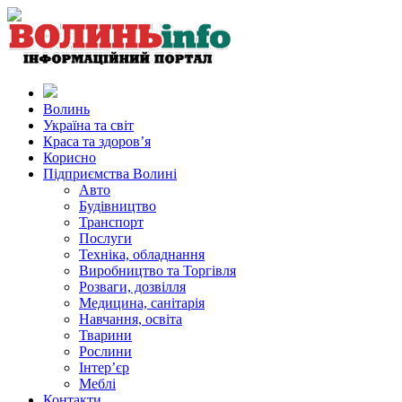
Волинь
Україна та світ
Краса та здоров’я
Корисно
Підприємства Волині
Авто
Будівництво
Транспорт
Послуги
Техніка, обладнання
Виробництво та Торгівля
Розваги, дозвілля
Медицина, санітарія
Навчання, освіта
Тварини
Рослини
Інтер’єр
Меблі
Контакти