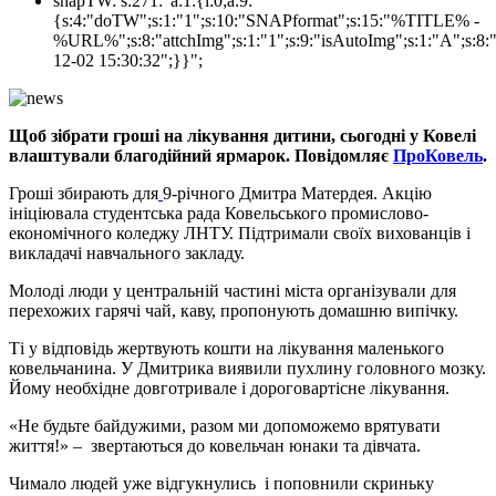
snapTW:
s:271:"a:1:{i:0;a:9:
{s:4:"doTW";s:1:"1";s:10:"SNAPformat";s:15:"%TITLE% -
%URL%";s:8:"attchImg";s:1:"1";s:9:"isAutoImg";s:1:"A";s:8:"
12-02 15:30:32";}}";
Щоб зібрати гроші на лікування дитини, сьогодні у Ковелі
влаштували благодійний ярмарок. Повідомляє
ПроКовель
.
Гроші збирають для
9-річного Дмитра Матердея. Акцію
ініціювала студентська рада Ковельського промислово-
економічного коледжу ЛНТУ. Підтримали своїх вихованців і
викладачі навчального закладу.
Молоді люди у центральній частині міста організували для
перехожих гарячі чай, каву, пропонують домашню випічку.
Ті у відповідь жертвують кошти на лікування маленького
ковельчанина. У Дмитрика виявили пухлину головного мозку.
Йому необхідне довготривале і дороговартісне лікування.
«Не будьте байдужими, разом ми допоможемо врятувати
життя!» – звертаються до ковельчан юнаки та дівчата.
Чимало людей уже відгукнулись і поповнили скриньку