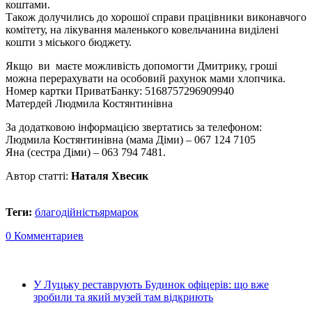
коштами.
Також долучились до хорошої справи працівники виконавчого
комітету, на лікування маленького ковельчанина виділені
кошти з міського бюджету.
Якщо ви маєте можливість допомогти Дмитрику, гроші
можна перерахувати на особовий рахунок мами хлопчика.
Номер картки ПриватБанку: 5168757296909940
Матердей Людмила Костянтинівна
За додатковою інформацією звертатись за телефоном:
Людмила Костянтинівна (мама Діми) – 067 124 7105
Яна (сестра Діми) – 063 794 7481.
Автор статті:
Наталя Хвесик
Теги:
благодійність
ярмарок
0 Комментариев
У Луцьку реставрують Будинок офіцерів: що вже
зробили та який музей там відкриють