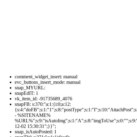
comment_widget_insert:
manual
evc_buttons_insert_mode:
manual
snap_MYURL:
snapEdIT:
1
vk_item_id:
-91735689_4076
snapFB:
s:370:"a:1:{i:0;a:12:
{s:4:"doFB";s:1:"1";s:8:"postType";s:1:"I";s:10:"AttachPos
- %SITENAME%
%URL%";s:9:"isAutoImg";s:1:"A";s:8:"imgToUse";s:0:"";s:9:"
12-02 15:30:31";}}";
snap_isAutoPosted:
1