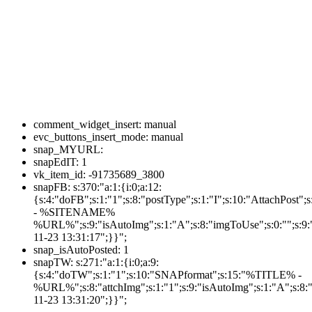
comment_widget_insert:
manual
evc_buttons_insert_mode:
manual
snap_MYURL:
snapEdIT:
1
vk_item_id:
-91735689_3800
snapFB:
s:370:"a:1:{i:0;a:12:
{s:4:"doFB";s:1:"1";s:8:"postType";s:1:"I";s:10:"AttachPos
- %SITENAME%
%URL%";s:9:"isAutoImg";s:1:"A";s:8:"imgToUse";s:0:"";s:9:"
11-23 13:31:17";}}";
snap_isAutoPosted:
1
snapTW:
s:271:"a:1:{i:0;a:9:
{s:4:"doTW";s:1:"1";s:10:"SNAPformat";s:15:"%TITLE% -
%URL%";s:8:"attchImg";s:1:"1";s:9:"isAutoImg";s:1:"A";s:8:"
11-23 13:31:20";}}";