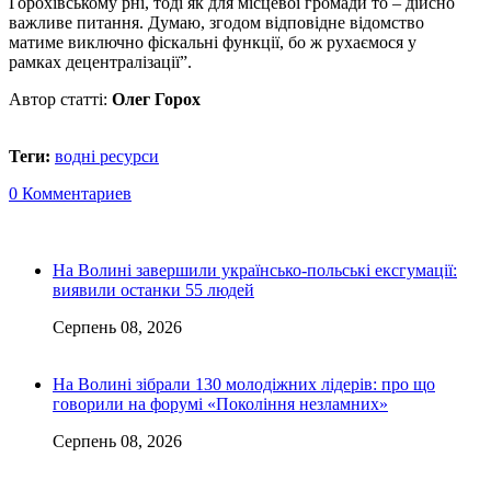
Горохівському р­ні, тоді як для місцевої громади то – дійсно
важливе питання. Думаю, згодом відповідне відомство
матиме виключно фіскальні функції, бо ж рухаємося у
рамках децентралізації”.
Автор статті:
Олег Горох
Теги:
водні ресурси
0 Комментариев
На Волині завершили українсько-польські ексгумації:
виявили останки 55 людей
Серпень 08, 2026
На Волині зібрали 130 молодіжних лідерів: про що
говорили на форумі «Покоління незламних»
Серпень 08, 2026