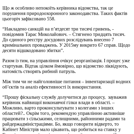
Що ж особливо непокоїть керівника відомства, так це
порушення природоохоронного законодавства. Таких фактів
цьогоріч зафіксовано 558.
“Накладено санкцій на п’ятдесят три тисячі гривень, ­
повідомив Тарас Миколайович. – Стягнено тридцять тисяч.
До єдиного реєстру досудових розслідувань внесено 7
кримінальних проваджень. У 2015­му викрито 67 справ. Щодо
десяти відшкодовано збитки”.
Разом із тим, на управління очікує реорганізація. І процес уже
стартував. Відтак цілком ймовірно, що відомство ліквідують,
натомість створять рибний патруль.
Між тим чи не найголовніше питання – інвентаризації водних
об’єктів та аналіз ефективності їх використання.
“Прошу фіскальну службу долучитися до процесу, ­ зауважив
керівник найвищої виконавчої гілки влади в області. –
Можливо, варто проконсультувати з колегами з інших
областей?.. Окрім того, рекомендую управлінню активніше
працювати з сільськими, селищними, районними радами та
райдержадміністраціями. Бо, якщо говорити відверто, то
Кабінет Міністрів мало цікавить, що робиться на ставку у