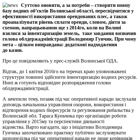
Суттєво оновити, а за потреби – створити повну
базу водних об’єктів Волинської області, пересвідчитися у
ефективності використання орендованих плес, а також
проаналізувати рівень сплати оренди, словом, діяти за
схемою, напрацьованою ще з 2014­го, коли на Волині
взялися за інвентаризацію земель, ­ таке завдання визначив
голова облдержадміністрації Володимир Гунчик. При чому
мета – цілком виправдана: додаткові надходження
до казни.
Про це повідомляють у прес-службі Волинської ОДА.
Відтак, до 1 квітня 2016­го на теренах краю уповноважені
структури повинні здійснити інвентаризацію водних ресурсів.
Нині ж готують відповідне розпорядження голови
облдержадміністрації.
А зачепили тему, позаяк під час оперативної наради заслухали
доповідь начальника управління охорони, використання і
відтворення водних біоресурсів та регулювання рибальства у
Волинській обл. Тараса Куньчика про організацію роботи
управління у 2015­му та перспективи діяльності
відомства. Варто нагадати, що з ініціативи Володимира
Гунчика започатковано практику публічно заслуховувати
щопонеділка під час оперативної наради не лише керівників