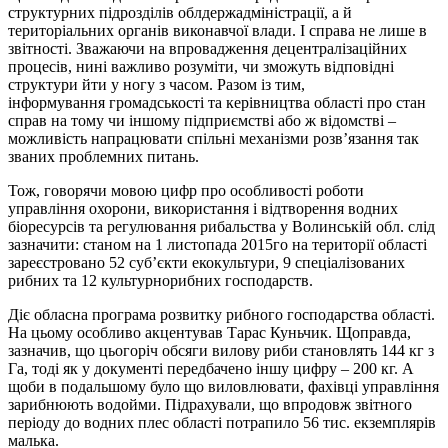
структурних підрозділів облдержадміністрації, а й
територіальних органів виконавчої влади. І справа не лише в
звітності. Зважаючи на впровадження децентралізаційних
процесів, нині важливо розуміти, чи зможуть відповідні
структури йти у ногу з часом. Разом із тим,
інформування громадськості та керівництва області про стан
справ на тому чи іншому підприємстві або ж відомстві –
можливість напрацювати спільні механізми розв’язання так
званих проблемних питань.
Тож, говорячи мовою цифр про особливості роботи
управління охорони, використання і відтворення водних
біоресурсів та регулювання рибальства у Волинській обл. слід
зазначити: станом на 1 листопада 2015­го на території області
зареєстровано 52 суб’єкти екокультури, 9 спеціалізованих
рибних та 12 культурно­рибних господарств.
Діє обласна програма розвитку рибного господарства області.
На цьому особливо акцентував Тарас Куньчик. Щоправда,
зазначив, що цьогоріч обсяги вилову риби становлять 144 кг з
Га, тоді як у документі передбачено іншу цифру – 200 кг. А
щоби в подальшому було що виловлювати, фахівці управління
зарибнюють водойми. Підрахували, що впродовж звітного
періоду до водних плес області потрапило 56 тис. екземплярів
малька.