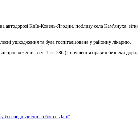
на автодорозі Київ-Ковель-Ягодин, поблизу села Кам’януха, зітк
лесні ушкодження та була госпіталізована у районну лікарню.
непровадження за ч. 1 ст. 286 (Порушення правил безпеки доро
у із середньовічного бою в Данії