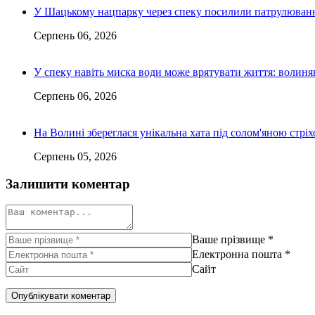
У Шацькому нацпарку через спеку посилили патрулюванн
Серпень 06, 2026
У спеку навіть миска води може врятувати життя: волин
Серпень 06, 2026
На Волині збереглася унікальна хата під солом'яною стріх
Серпень 05, 2026
Залишити коментар
Ваше прізвище
*
Електронна пошта
*
Сайт