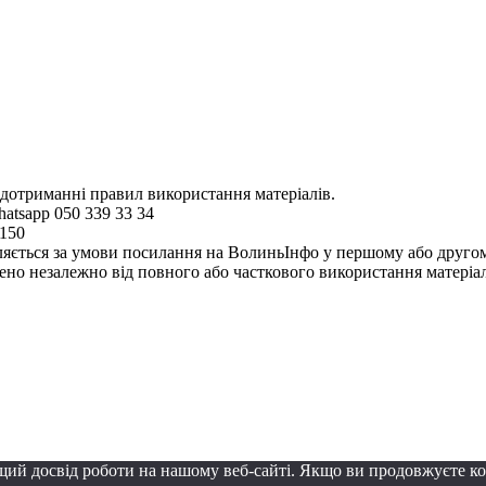
 дотриманні правил використання матеріалів.
hatsapp 050 339 33 34
4150
ляється за умови посилання на ВолиньІнфо у першому або другому 
но незалежно від повного або часткового використання матеріал
щий досвід роботи на нашому веб-сайті. Якщо ви продовжуєте к