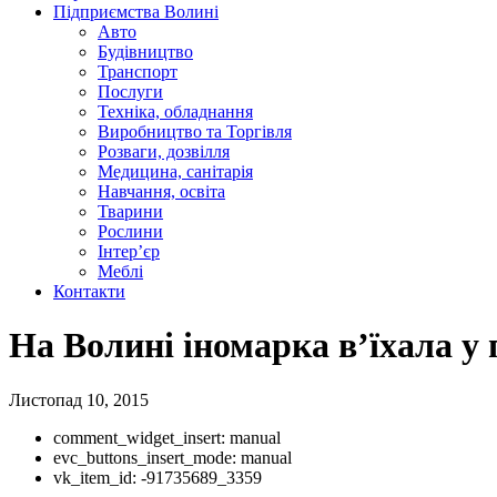
Підприємства Волині
Авто
Будівництво
Транспорт
Послуги
Техніка, обладнання
Виробництво та Торгівля
Розваги, дозвілля
Медицина, санітарія
Навчання, освіта
Тварини
Рослини
Інтер’єр
Меблі
Контакти
На Волині іномарка в’їхала у 
Листопад 10, 2015
comment_widget_insert:
manual
evc_buttons_insert_mode:
manual
vk_item_id:
-91735689_3359