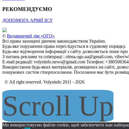
РЕКОМЕНДУЄМО
ДОПОМОГА АРМІЇ ЗСУ
©
Видавничий дім «ОГО»
Всі права захищені діючим законодавством України.
Будь-яке порушення права переслідується в судовому порядку.
Будь-яке відтворення інформації з сайту дозволяється лише при
З питань реклами та співпраці : olena.ogo.ua@gmail.com, viber/w
E-mail редакції: volyninfo.news@gmail.com Телефон: +38050836
Використання будь-яких матеріалів, розміщених на сайті, дозво
пошукових систем гіперпосилання. Посилання має бути розміще
© All right reserved. Volyninfo 2011 - 2026
Scroll Up
Ми використовуємо файли cookie, щоб забезпечити вам найкра