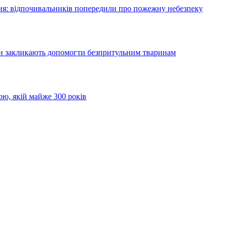
я: відпочивальників попередили про пожежну небезпеку
ян закликають допомогти безпритульним тваринам
ою, якій майже 300 років