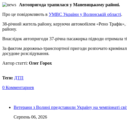
Автопригода
трапилася у
Маневицькому
районі.
Про це повідомляють в
УМВС України у Волинській області
.
38-річний житель району, керуючи автомобілем «Рено Трафік», 
району.
Внаслідок автопригоди 37-річна пасажирка підводи отримала ті
За фактом дорожньо-транспортної пригоди розпочато криміналь
досудове розслідування.
Автор статті:
Олег Горох
Теги:
ДТП
0 Комментариев
Ветерани з Волині представили Україну на чемпіонаті світ
Серпень 06, 2026