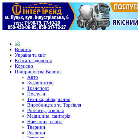
Волинь
Україна та світ
Краса та здоров’я
Корисно
Підприємства Волині
Авто
Будівництво
Транспорт
Послуги
Техніка, обладнання
Виробництво та Торгівля
Розваги, дозвілля
Медицина, санітарія
Навчання, освіта
Тварини
Рослини