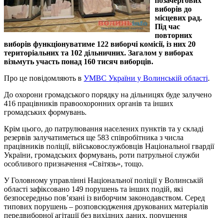
позачергових
виборів до
місцевих рад.
Під час
повторних
виборів функціонуватиме 122 виборчі комісії, із них 20
територіальних та 102 дільничних. Загалом у виборах
візьмуть участь понад 160 тисяч виборців.
Про це повідомляють в
УМВС України у Волинській області
.
До охорони громадського порядку на дільницях буде залучено
416 працівників правоохоронних органів та інших
громадських формувань.
Крім цього, до патрулювання населених пунктів та у складі
резервів залучатиметься ще 583 співробітника з числа
працівників поліції, військовослужбовців Національної гвардії
України, громадських формувань, роти патрульної служби
особливого призначення «Світязь», тощо.
У Головному управлінні Національної поліції у Волинській
області зафіксовано 149 порушень та інших подій, які
безпосередньо пов’язані із виборчим законодавством. Серед
типових порушень – розповсюдження друкованих матеріалів
передвиборної агітації без вихідних даних, порушення