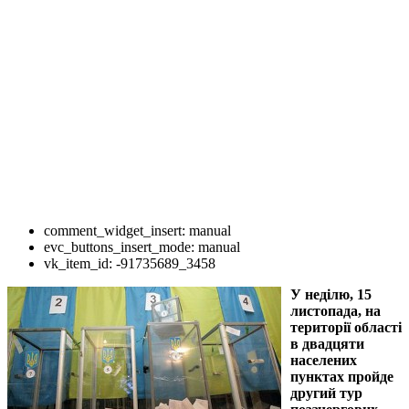
comment_widget_insert:
manual
evc_buttons_insert_mode:
manual
vk_item_id:
-91735689_3458
У неділю, 15
листопада, на
території області
в двадцяти
населених
пунктах пройде
другий тур