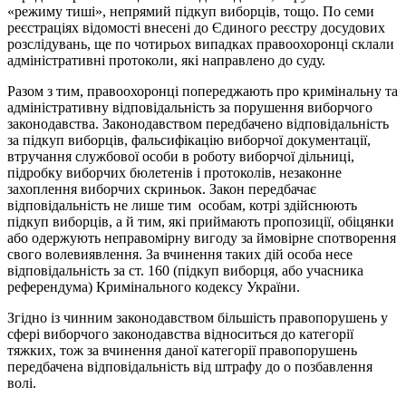
«режиму тиші», непрямий підкуп виборців, тощо. По семи
реєстраціях відомості внесені до Єдиного реєстру досудових
розслідувань, ще по чотирьох випадках правоохоронці склали
адміністративні протоколи, які направлено до суду.
Разом з тим, правоохоронці попереджають про кримінальну та
адміністративну відповідальність за порушення виборчого
законодавства. Законодавством передбачено відповідальність
за підкуп виборців, фальсифікацію виборчої документації,
втручання службової особи в роботу виборчої дільниці,
підробку виборчих бюлетенів і протоколів, незаконне
захоплення виборчих скриньок. Закон передбачає
відповідальність не лише тим особам, котрі здійснюють
підкуп виборців, а й тим, які приймають пропозиції, обіцянки
або одержують неправомірну вигоду за ймовірне спотворення
свого волевиявлення. За вчинення таких дій особа несе
відповідальність за ст. 160 (підкуп виборця, або учасника
референдума) Кримінального кодексу України.
Згідно із чинним законодавством більшість правопорушень у
сфері виборчого законодавства відноситься до категорії
тяжких, тож за вчинення даної категорії правопорушень
передбачена відповідальність від штрафу до о позбавлення
волі.