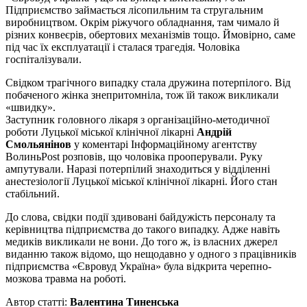
Підприємство займається лісопильним та стругальним
виробництвом. Окрім ріжучого обладнання, там чимало й
різних конвеєрів, обертових механізмів тощо. Ймовірно, саме
під час їх експлуатації і сталася трагедія. Чоловіка
госпіталізували.
Свідком трагічного випадку стала дружина потерпілого. Від
побаченого жінка знепритомніла, тож їй також викликали
«швидку».
Заступник головного лікаря з організаційно-методичної
роботи Луцької міської клінічної лікарні
Андрій
Смольянінов
у коментарі Інформаційному агентству
ВолиньPost розповів, що чоловіка прооперували. Руку
ампутували. Наразі потерпілий знаходиться у відділенні
анестезіології Луцької міської клінічної лікарні. Його стан
стабільний.
До слова, свідки події здивовані байдужість персоналу та
керівництва підприємства до такого випадку. Адже навіть
медиків викликали не вони. До того ж, із власних джерел
виданню також відомо, що нещодавно у одного з працівників
підприємства «Євровуд Україна» була відкрита черепно-
мозкова травма на роботі.
Автор статті:
Валентина Тиненська