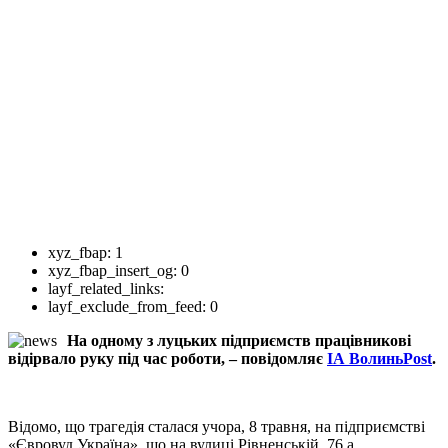
xyz_fbap:
1
xyz_fbap_insert_og:
0
layf_related_links:
layf_exclude_from_feed:
0
На одному з луцьких підприємств працівникові
відірвало руку під час роботи, – повідомляє
ІА ВолиньPost
.
Відомо, що трагедія сталася учора, 8 травня, на підприємстві
«Євровуд Україна», що на вулиці Рівненській, 76 а.