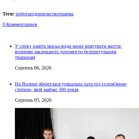
Теги:
робота
підприємство
травма
0 Комментариев
У спеку навіть миска води може врятувати життя:
волинян закликають допомогти безпритульним
тваринам
Серпень 06, 2026
На Волині збереглася унікальна хата під солом'яною
стріхою, якій майже 300 років
Серпень 05, 2026