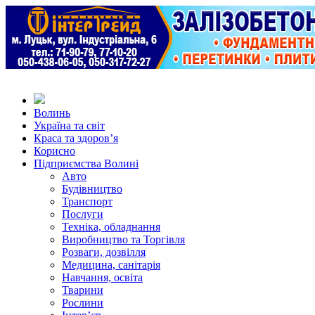
Волинь
Україна та світ
Краса та здоров’я
Корисно
Підприємства Волині
Авто
Будівництво
Транспорт
Послуги
Техніка, обладнання
Виробництво та Торгівля
Розваги, дозвілля
Медицина, санітарія
Навчання, освіта
Тварини
Рослини