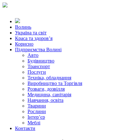
Волинь
Україна та світ
Краса та здоров’я
Корисно
Підприємства Волині
Авто
Будівництво
Транспорт
Послуги
Техніка, обладнання
Виробництво та Торгівля
Розваги, дозвілля
Медицина, санітарія
Навчання, освіта
Тварини
Рослини
Інтер’єр
Меблі
Контакти