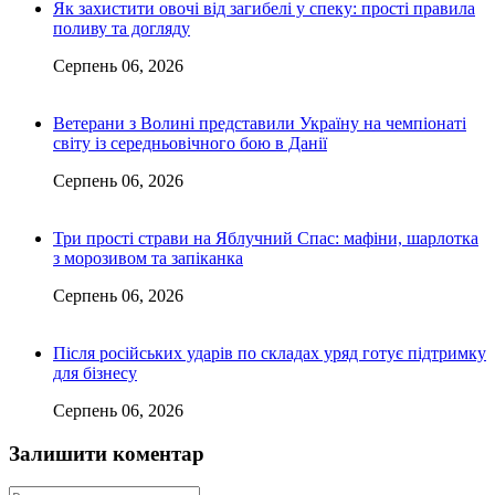
Як захистити овочі від загибелі у спеку: прості правила
поливу та догляду
Серпень 06, 2026
Ветерани з Волині представили Україну на чемпіонаті
світу із середньовічного бою в Данії
Серпень 06, 2026
Три прості страви на Яблучний Спас: мафіни, шарлотка
з морозивом та запіканка
Серпень 06, 2026
Після російських ударів по складах уряд готує підтримку
для бізнесу
Серпень 06, 2026
Залишити коментар