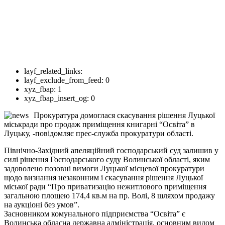
layf_related_links:
layf_exclude_from_feed:
0
xyz_fbap:
1
xyz_fbap_insert_og:
0
Прокуратура домоглася скасування рішення Луцької
міськради про продаж приміщення книгарні “Освіта” в
Луцьку, -повідомляє прес-служба прокуратури області.
Північно-Західний апеляційний господарський суд залишив у
силі рішення Господарського суду Волинської області, яким
задоволено позовні вимоги Луцької місцевої прокуратури
щодо визнання незаконним і скасування рішення Луцької
міської ради “Про приватизацію нежитлового приміщення
загальною площею 174,4 кв.м на пр. Волі, 8 шляхом продажу
на аукціоні без умов”.
Засновником комунального підприємства “Освіта” є
Волинська обласна державна адміністрація, основним видом