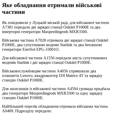
Яке обладнання отримали військові
частини
Як повідомили у Луцькій міській раді, для військової частини
А7381 передали дві зарядні станції Oukitel P1000E та два
інверторні генератори Maxpeedingrods MXR3500.
Військова частина А7028 отримала дві зарядні станції Oukitel
P1000E, два супутникові модеми Starlink та два бензинові
генератори EnerSol EPG-33001O.
Для військової частини А1556 передали шість супутникових
модемів Starlink і дві зарядні станції Oukitel P1000E.
Військовослужбовцям частини А4056 спрямували два
планшети Lenovo, квадрокоптер DJI Matrice 4T та зарядну
станцію Oukitel P1000E.
Для захисників із військової частини А4594 громада придбала
два генератори Maxpeedingrods MXR3500 та одну зарядну
станцію Oukitel P1000E.
Найбільший перелік обладнання отримала військова частина
А0409. Підрозділу передали: