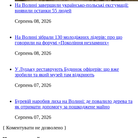
На Волині завершили українсько-польські ексгумації:
виявили останки 55 людей
Серпень 08, 2026
На Волині зібрали 130 молодіжних лідерів: про що
говорили на форумі «Покоління незламних»
Серпень 08, 2026
У Луцьку реставрують Будинок офіцерів: що вже
зробили та який музей там відкриють
Серпень 07, 2026
Буревій наробив лиха на Волині: де повалило дерева та
як отримати допомогу за пошкоджене майно
Серпень 07, 2026
{ Коментувати не дозволено }