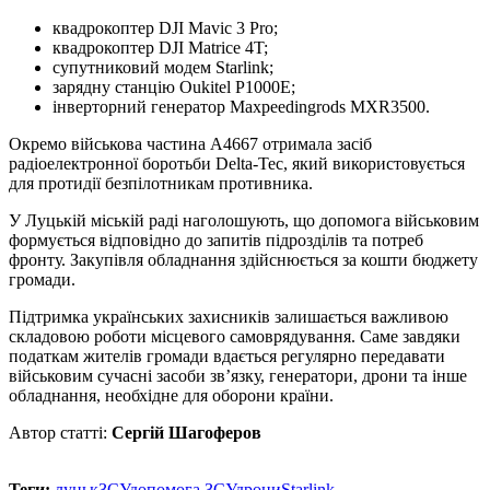
квадрокоптер DJI Mavic 3 Pro;
квадрокоптер DJI Matrice 4T;
супутниковий модем Starlink;
зарядну станцію Oukitel P1000E;
інверторний генератор Maxpeedingrods MXR3500.
Окремо військова частина А4667 отримала засіб
радіоелектронної боротьби Delta-Tec, який використовується
для протидії безпілотникам противника.
У Луцькій міській раді наголошують, що допомога військовим
формується відповідно до запитів підрозділів та потреб
фронту. Закупівля обладнання здійснюється за кошти бюджету
громади.
Підтримка українських захисників залишається важливою
складовою роботи місцевого самоврядування. Саме завдяки
податкам жителів громади вдається регулярно передавати
військовим сучасні засоби зв’язку, генератори, дрони та інше
обладнання, необхідне для оборони країни.
Автор статті:
Сергій Шагоферов
Теги:
луцьк
ЗСУ
допомога ЗСУ
дрони
Starlink