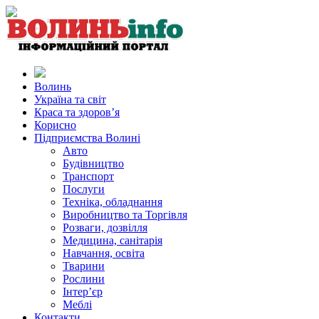
Волинь
Україна та світ
Краса та здоров’я
Корисно
Підприємства Волині
Авто
Будівництво
Транспорт
Послуги
Техніка, обладнання
Виробництво та Торгівля
Розваги, дозвілля
Медицина, санітарія
Навчання, освіта
Тварини
Рослини
Інтер’єр
Меблі
Контакти