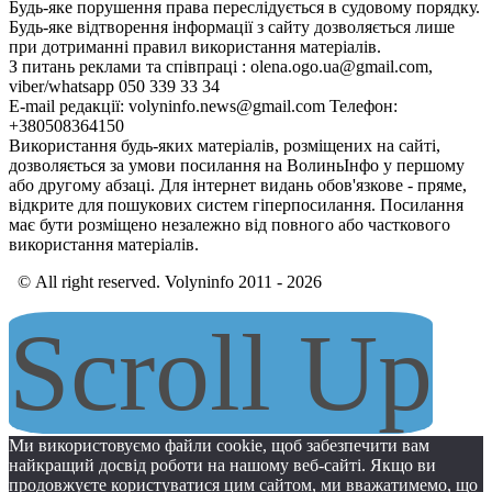
Будь-яке порушення права переслідується в судовому порядку.
Будь-яке відтворення інформації з сайту дозволяється лише
при дотриманні правил використання матеріалів.
З питань реклами та співпраці : olena.ogo.ua@gmail.com,
viber/whatsapp 050 339 33 34
E-mail редакції: volyninfo.news@gmail.com Телефон:
+380508364150
Використання будь-яких матеріалів, розміщених на сайті,
дозволяється за умови посилання на ВолиньІнфо у першому
або другому абзаці. Для інтернет видань обов'язкове - пряме,
відкрите для пошукових систем гіперпосилання. Посилання
має бути розміщено незалежно від повного або часткового
використання матеріалів.
© All right reserved. Volyninfo 2011 - 2026
Scroll Up
Ми використовуємо файли cookie, щоб забезпечити вам
найкращий досвід роботи на нашому веб-сайті. Якщо ви
продовжуєте користуватися цим сайтом, ми вважатимемо, що