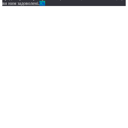
ви ним задоволені.
Ok