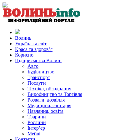
Волинь
Україна та світ
Краса та здоров’я
Корисно
Підприємства Волині
Авто
Будівництво
Транспорт
Послуги
Техніка, обладнання
Виробництво та Торгівля
Розваги, дозвілля
Медицина, санітарія
Навчання, освіта
Тварини
Рослини
Інтер’єр
Меблі
Контакти