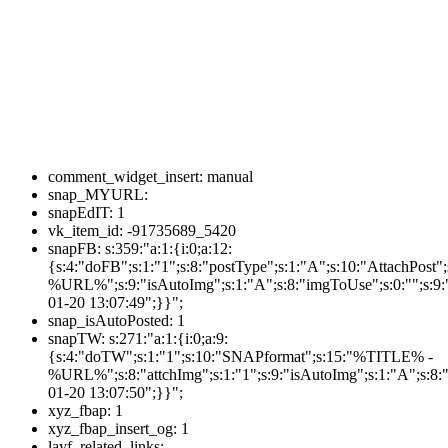
comment_widget_insert:
manual
snap_MYURL:
snapEdIT:
1
vk_item_id:
-91735689_5420
snapFB:
s:359:"a:1:{i:0;a:12:
{s:4:"doFB";s:1:"1";s:8:"postType";s:1:"A";s:10:"AttachPos
%URL%";s:9:"isAutoImg";s:1:"A";s:8:"imgToUse";s:0:"";s:9:"
01-20 13:07:49";}}";
snap_isAutoPosted:
1
snapTW:
s:271:"a:1:{i:0;a:9:
{s:4:"doTW";s:1:"1";s:10:"SNAPformat";s:15:"%TITLE% -
%URL%";s:8:"attchImg";s:1:"1";s:9:"isAutoImg";s:1:"A";s:8:"
01-20 13:07:50";}}";
xyz_fbap:
1
xyz_fbap_insert_og:
1
layf_related_links: