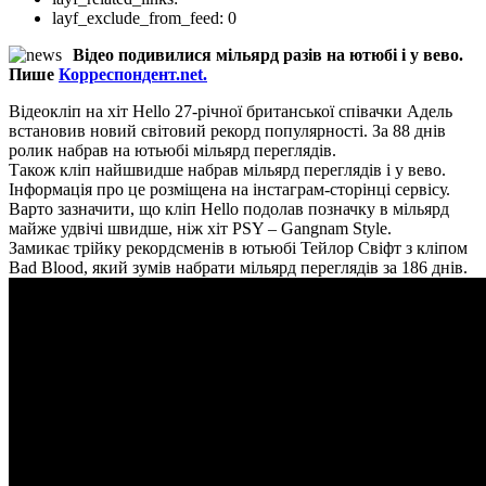
layf_exclude_from_feed:
0
Відео подивилися мільярд разів на ютюбі і у вевo.
Пише
Корреспондент.net.
Відеокліп на хіт Hello 27-річної британської співачки Адель
встановив новий світовий рекорд популярності. За 88 днів
ролик набрав на ютьюбі мільярд переглядів.
Також кліп найшвидше набрав мільярд переглядів і у вевo.
Інформація про це розміщена на інстаграм-сторінці сервісу.
Варто зазначити, що кліп Hello подолав позначку в мільярд
майже удвічі швидше, ніж хіт PSY – Gangnam Style.
Замикає трійку рекордсменів в ютьюбі Тейлор Свіфт з кліпом
Bad Blood, який зумів набрати мільярд переглядів за 186 днів.