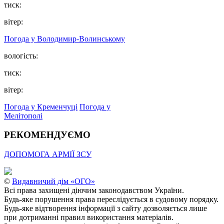
тиск:
вітер:
Погода у Володимир-Волинському
вологість:
тиск:
вітер:
Погода у Кременчуці
Погода у
Мелітополі
РЕКОМЕНДУЄМО
ДОПОМОГА АРМІЇ ЗСУ
©
Видавничий дім «ОГО»
Всі права захищені діючим законодавством України.
Будь-яке порушення права переслідується в судовому порядку.
Будь-яке відтворення інформації з сайту дозволяється лише
при дотриманні правил використання матеріалів.