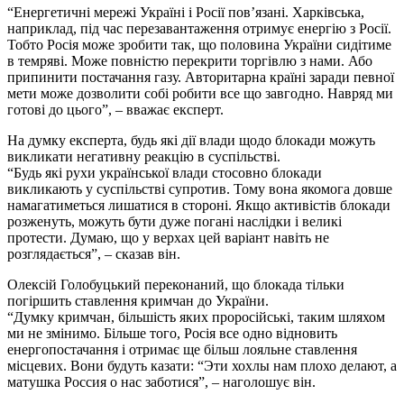
“Енергетичні мережі Україні і Росії пов’язані. Харківська,
наприклад, під час перезавантаження отримує енергію з Росії.
Тобто Росія може зробити так, що половина України сидітиме
в темряві. Може повністю перекрити торгівлю з нами. Або
припинити постачання газу. Авторитарна країні заради певної
мети може дозволити собі робити все що завгодно. Навряд ми
готові до цього”, – вважає експерт.
На думку експерта, будь які дії влади щодо блокади можуть
викликати негативну реакцію в суспільстві.
“Будь які рухи української влади стосовно блокади
викликають у суспільстві супротив. Тому вона якомога довше
намагатиметься лишатися в стороні. Якщо активістів блокади
розженуть, можуть бути дуже погані наслідки і великі
протести. Думаю, що у верхах цей варіант навіть не
розглядається”, – сказав він.
Олексій Голобуцький переконаний, що блокада тільки
погіршить ставлення кримчан до України.
“Думку кримчан, більшість яких проросійські, таким шляхом
ми не змінимо. Більше того, Росія все одно відновить
енергопостачання і отримає ще більш лояльне ставлення
місцевих. Вони будуть казати: “Эти хохлы нам плохо делают, а
матушка Россия о нас заботися”, – наголошує він.