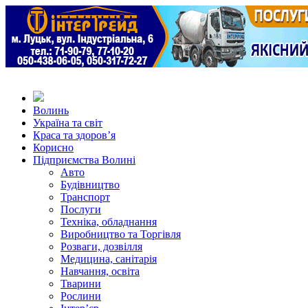
Волинь
Україна та світ
Краса та здоров’я
Корисно
Підприємства Волині
Авто
Будівництво
Транспорт
Послуги
Техніка, обладнання
Виробництво та Торгівля
Розваги, дозвілля
Медицина, санітарія
Навчання, освіта
Тварини
Рослини