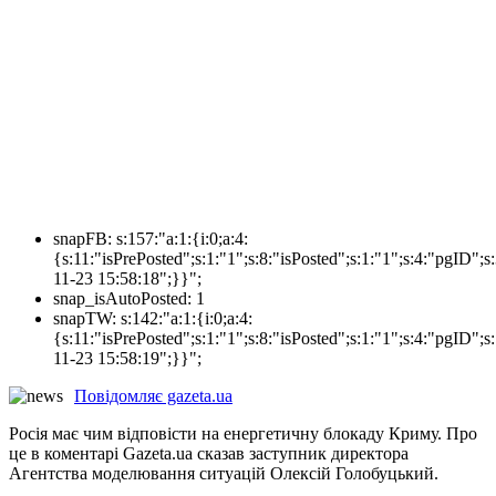
snapFB:
s:157:"a:1:{i:0;a:4:
{s:11:"isPrePosted";s:1:"1";s:8:"isPosted";s:1:"1";s:4:"pgI
11-23 15:58:18";}}";
snap_isAutoPosted:
1
snapTW:
s:142:"a:1:{i:0;a:4:
{s:11:"isPrePosted";s:1:"1";s:8:"isPosted";s:1:"1";s:4:"pgID
11-23 15:58:19";}}";
Повідомляє gazeta.ua
Росія має чим відповісти на енергетичну блокаду Криму. Про
це в коментарі Gazeta.ua сказав заступник директора
Агентства моделювання ситуацій Олексій Голобуцький.