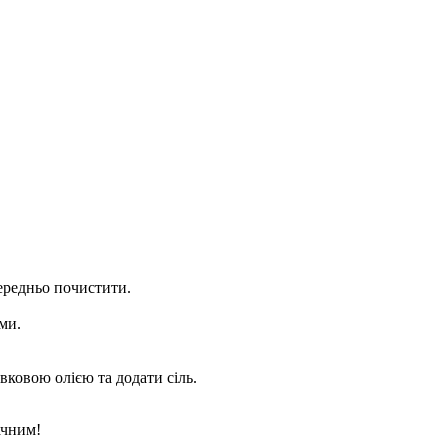
ередньо почистити.
ми.
ивковою олією та додати сіль.
ачним!