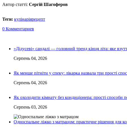
Автор статті:
Сергій Шагоферов
Теги:
кулінарія
рецепт
0 Комментариев
«Дідусеві» сандалі — головний тренд кінця літа: яке взу
Серпень 04, 2026
Як менше пітніти у спеку: лікарка назвала три прості спо
Серпень 04, 2026
Як охолодити кімнату без кондиціонера: прості способи 
Серпень 03, 2026
Односпальне ліжко з матрацом: практичне рішення для к