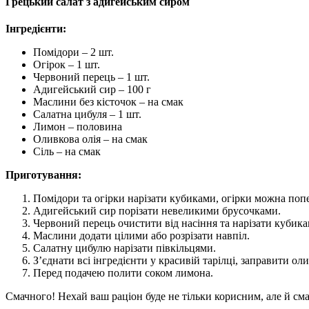
Грецький салат з адигейським сиром
Інгредієнти:
Помідори – 2 шт.
Огірок – 1 шт.
Червоний перець – 1 шт.
Адигейський сир – 100 г
Маслини без кісточок – на смак
Салатна цибуля – 1 шт.
Лимон – половина
Оливкова олія – на смак
Сіль – на смак
Приготування:
Помідори та огірки нарізати кубиками, огірки можна поп
Адигейський сир порізати невеликими брусочками.
Червоний перець очистити від насіння та нарізати кубика
Маслини додати цілими або розрізати навпіл.
Салатну цибулю нарізати півкільцями.
З’єднати всі інгредієнти у красивій тарілці, заправити ол
Перед подачею полити соком лимона.
Смачного! Нехай ваш раціон буде не тільки корисним, але й см