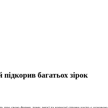
 підкорив багатьох зірок
ь про свою форму, тому легкі та корисні страви часто є основою ї