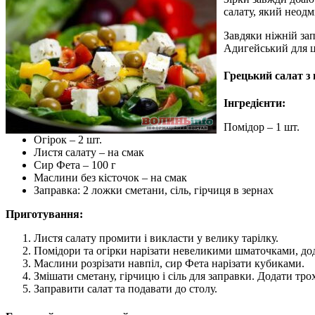
салату, який неодм
Завдяки ніжній за
Адигейський для ц
Грецький салат з
Інгредієнти:
Помідор – 1 шт.
Огірок – 2 шт.
Листя салату – на смак
Сир Фета – 100 г
Маслини без кісточок – на смак
Заправка: 2 ложки сметани, сіль, гірчиця в зернах
Приготування:
Листя салату промити і викласти у велику тарілку.
Помідори та огірки нарізати невеликими шматочками, дод
Маслини розрізати навпіл, сир Фета нарізати кубиками.
Змішати сметану, гірчицю і сіль для заправки. Додати тро
Заправити салат та подавати до столу.