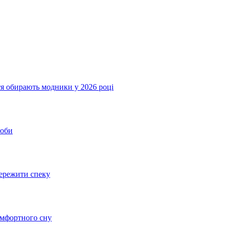
ття обирають модники у 2026 році
соби
пережити спеку
омфортного сну