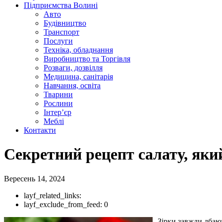
Підприємства Волині
Авто
Будівництво
Транспорт
Послуги
Техніка, обладнання
Виробництво та Торгівля
Розваги, дозвілля
Медицина, санітарія
Навчання, освіта
Тварини
Рослини
Інтер’єр
Меблі
Контакти
Секретний рецепт салату, який
Вересень 14, 2024
layf_related_links:
layf_exclude_from_feed:
0
Зірки завжди дбают