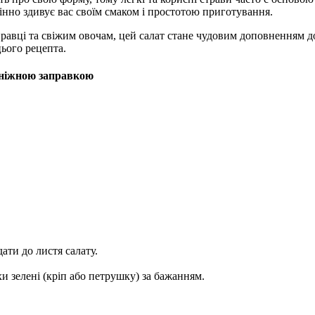
інно здивує вас своїм смаком і простотою приготування.
правці та свіжим овочам, цей салат стане чудовим доповненням
ього рецепта.
 ніжною заправкою
ати до листя салату.
хи зелені (кріп або петрушку) за бажанням.