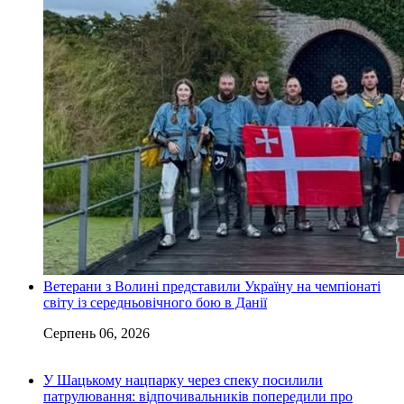
Ветерани з Волині представили Україну на чемпіонаті
світу із середньовічного бою в Данії
Серпень 06, 2026
У Шацькому нацпарку через спеку посилили
патрулювання: відпочивальників попередили про