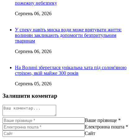
пожежну небезпеку
Серпень 06, 2026
У спеку навіть миска води може врятувати життя:
волинян закликають допомогти безпритульним
тваринам
Серпень 06, 2026
На Волині збереглася унікальна хата під солом'яною
стріхою, якій майже 300 років
Серпень 05, 2026
Залишити коментар
Ваше прізвище
*
Електронна пошта
*
Сайт