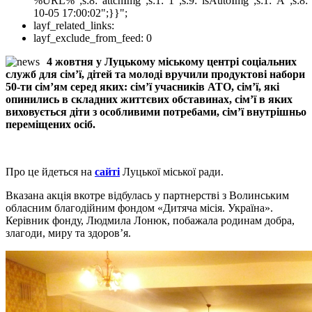
%URL%";s:8:"attchImg";s:1:"1";s:9:"isAutoImg";s:1:"A";s:8:"
10-05 17:00:02";}}";
layf_related_links:
layf_exclude_from_feed:
0
4 жовтня у Луцькому міському центрі соціальних
служб для сім’ї, дітей та молоді вручили продуктові набори
50-ти сім’ям серед яких: сім’ї учасників АТО, сім’ї, які
опинились в складних життєвих обставинах, сім’ї в яких
виховується діти з особливими потребами, сім’ї внутрішньо
переміщених осіб.
Про це йдеться на
сайті
Луцької міської ради.
Вказана акція вкотре відбулась у партнерстві з Волинським
обласним благодійним фондом «Дитяча місія. Україна».
Керівник фонду, Людмила Лонюк, побажала родинам добра,
злагоди, миру та здоров’я.