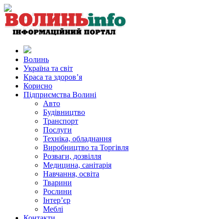
Волинь
Україна та світ
Краса та здоров’я
Корисно
Підприємства Волині
Авто
Будівництво
Транспорт
Послуги
Техніка, обладнання
Виробництво та Торгівля
Розваги, дозвілля
Медицина, санітарія
Навчання, освіта
Тварини
Рослини
Інтер’єр
Меблі
Контакти