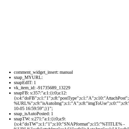
comment_widget_insert:
manual
snap_MYURL:
snapEdIT:
1
vk_item_id:
-91735689_13229
snapFB:
s:357:"a:1:{i:0;a:12:
{s:4:"doFB";s:1:"1";s:8:"postType";s:1:"A";s:10:"AttachPos
%URL%";s:9:"isAutoImg";s:1:"A";s:8:"imgToUse";s:0:"";s:9:"
10-05 16:59:59";}}";
snap_isAutoPosted:
1
snapTW:
s:271:"a:1:{i:0;a:9:
{s:4:"doTW";s:1:"1";s:10:"SNAPformat";s:15:"%TITLE% -